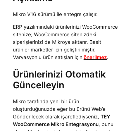
i
k
Mikro V16 sürümü ile entegre çalışır.
r
o
ERP yazılımındaki ürünlerinizi WooCommerce
E
sitenize; WooCommerce sitenizdeki
n
siparişlerinizi de Mikroya aktarır. Basit
t
ürünler marketler için geliştirilmiştir.
e
Varyasyonlu ürün satışları için
önerilmez
.
g
r
Ürünlerinizi Otomatik
a
Güncelleyin
s
y
o
Mikro tarafında yeni bir ürün
n
oluşturduğunuzda eğer bu ürünü Web’e
u
Gönderilecek olarak işaretlediyseniz,
TEY
a
WooCommerce Mikro Entegrasyonu
, bunu
d