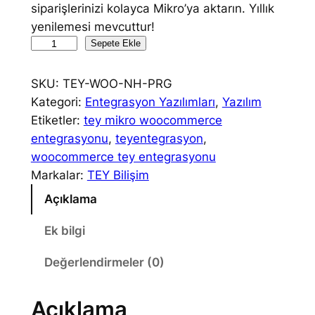
siparişlerinizi kolayca Mikro’ya aktarın. Yıllık
yenilemesi mevcuttur!
T
Sepete Ekle
E
Y
SKU:
TEY-WOO-NH-PRG
W
Kategori:
Entegrasyon Yazılımları
, 
Yazılım
o
Etiketler:
tey mikro woocommerce
o
entegrasyonu
, 
teyentegrasyon
, 
C
woocommerce tey entegrasyonu
o
Markalar:
TEY Bilişim
m
Açıklama
m
e
Ek bilgi
r
Değerlendirmeler (0)
c
e
M
Açıklama