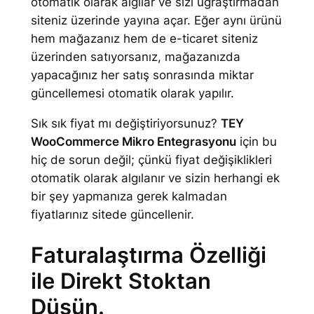
otomatik olarak algılar ve sizi uğraştırmadan
e
siteniz üzerinde yayına açar. Eğer aynı ürünü
t
hem mağazanız hem de e-ticaret siteniz
üzerinden satıyorsanız, mağazanızda
yapacağınız her satış sonrasında miktar
güncellemesi otomatik olarak yapılır.
Sık sık fiyat mı değiştiriyorsunuz?
TEY
WooCommerce Mikro Entegrasyonu
için bu
hiç de sorun değil; çünkü fiyat değişiklikleri
otomatik olarak algılanır ve sizin herhangi ek
bir şey yapmanıza gerek kalmadan
fiyatlarınız sitede güncellenir.
Faturalaştırma Özelliği
ile Direkt Stoktan
Düşün.