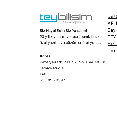
Dest
API
Bayi
Siz Hayal Edin Biz Yazalım!
23 yıllık yazılım ve tecrübemizle size
TEY
özel yazılım ve çözümler üretiyoruz.
Hızl
TEY 
Adres
:
Pazaryeri Mh. 411. Sk. No: 16/4 48300
Fethiye Muğla
Tel
:
535 895 9397