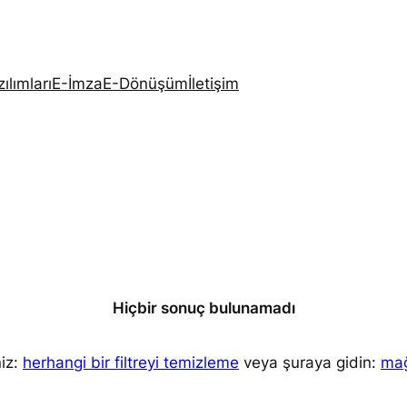
ılımları
E-İmza
E-Dönüşüm
İletişim
Hiçbir sonuç bulunamadı
niz:
herhangi bir filtreyi temizleme
veya şuraya gidin:
mağ