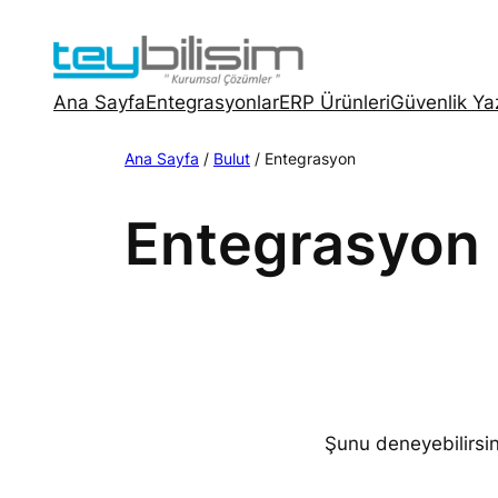
İçeriğe
geç
Ana Sayfa
Entegrasyonlar
ERP Ürünleri
Güvenlik Yaz
Ana Sayfa
/
Bulut
/ Entegrasyon
Entegrasyon
Şunu deneyebilirsi