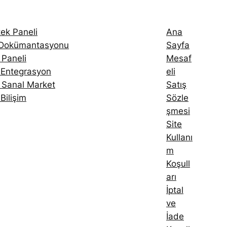
ek Paneli
Ana
 Dokümantasyonu
Sayfa
 Paneli
Mesaf
 Entegrasyon
eli
ı Sanal Market
Satış
Bilişim
Sözle
şmesi
Site
Kullanı
m
Koşull
arı
İptal
ve
İade