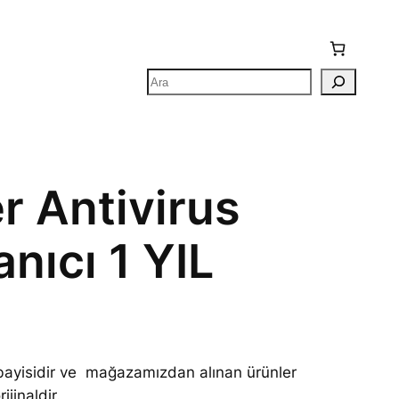
Ara
r Antivirus
anıcı 1 YIL
i bayisidir ve mağazamızdan alınan ürünler
ijinaldir.