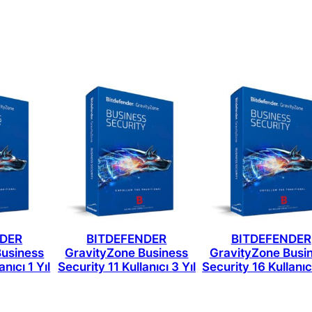
NDER
BITDEFENDER
BITDEFENDER
Business
GravityZone Business
GravityZone Busi
anıcı 1 Yıl
Security 11 Kullanıcı 3 Yıl
Security 16 Kullanıcı