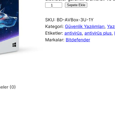
B
Sepete Ekle
i
t
SKU:
BD-AVBox-3U-1Y
d
Kategori:
Güvenlik Yazılımları
, 
Yaz
e
Etiketler:
antivirüs
, 
antivirüs plus
, 
f
Markalar:
Bitdefender
e
n
d
e
r
A
n
eler (0)
t
i
v
i