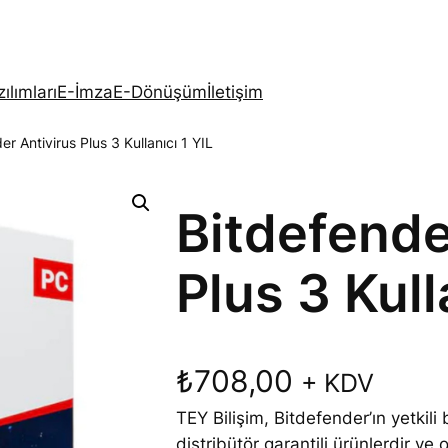
ılımları
E-İmza
E-Dönüşüm
İletişim
er Antivirus Plus 3 Kullanıcı 1 YIL
Bitdefende
Plus 3 Kull
₺
708,00
+ KDV
TEY Bilişim, Bitdefender’ın yetkil
distribütör garantili ürünlerdir ve or