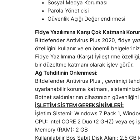
Sosyal Medya Koruması
Parola Yöneticisi
Güvenlik Açığı Değerlendirmesi
Fidye Yazılımına Karşı Çok Katmanlı Korum
Bitdefender Antivirus Plus 2020, fidye yaz
özelliğini kullanır ve en önemli belgelerini
Fidye Yazılımına (Karşı) İyileştirme özelliği
bir düzeltme katmanı olarak işlev görür.
Ağ Tehditinin Önlenmesi:
Bitdefender Antivirus Plus , çevrimiçi teh
uyarlanabilir koruma katmanı, sisteminizde
Botnet saldırılarının cihazınızın güvenliği
İŞLETİM SİSTEM GEREKSİNİMLERİ:
İşletim Sistemi: Windows 7 Pack 1, Wind
CPU: Intel CORE 2 Duo (2 GHZ) veya eş iş
Memory (RAM): 2 GB
Kullanılabilir Boş Sabit Disk Alanı: 2.5 GB k