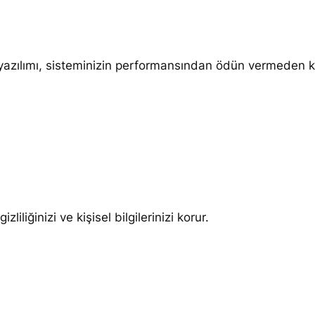
1
Y
I
L
yazılımı, sisteminizin performansından ödün vermeden köt
a
d
e
t
iliğinizi ve kişisel bilgilerinizi korur.