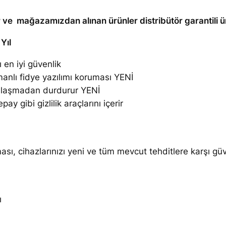
r
ir ve mağazamızdan alınan ürünler distribütör garantili ürü
u
s
 Yıl
P
l
 en iyi güvenlik
u
manlı fidye yazılımı koruması YENİ
s
e ulaşmadan durdurur YENİ
3
 gibi gizlilik araçlarını içerir
K
u
l
ası, cihazlarınızı yeni ve tüm mevcut tehditlere karşı gü
l
a
n
ı
ı
c
ı