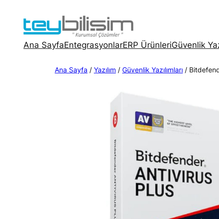
İçeriğe
geç
Ana Sayfa
Entegrasyonlar
ERP Ürünleri
Güvenlik Yaz
Ana Sayfa
/
Yazılım
/
Güvenlik Yazılımları
/ Bitdefend