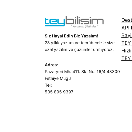
Dest
API
Bayi
Siz Hayal Edin Biz Yazalım!
23 yıllık yazılım ve tecrübemizle size
TEY
özel yazılım ve çözümler üretiyoruz.
Hızl
TEY 
Adres
:
Pazaryeri Mh. 411. Sk. No: 16/4 48300
Fethiye Muğla
Tel
:
535 895 9397