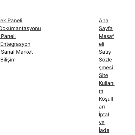
ek Paneli
Ana
 Dokümantasyonu
Sayfa
 Paneli
Mesaf
 Entegrasyon
eli
ı Sanal Market
Satış
Bilişim
Sözle
şmesi
Site
Kullanı
m
Koşull
arı
İptal
ve
İade