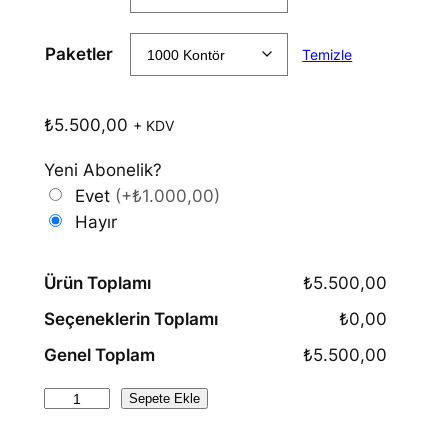
a
Paketler
Temizle
r
a
₺
5.500,00
+ KDV
l
Yeni Abonelik?
ı
Evet
(+₺1.000,00)
ğ
Hayır
ı
Ürün Toplamı
₺5.500,00
:
Seçeneklerin Toplamı
₺0,00
₺
Genel Toplam
₺5.500,00
9
7
E
Sepete Ekle
-
0