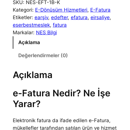
F
SKU:
NES-EFT-1B-K
,
a
Kategori:
E-Dönüşüm Hizmetleri
, 
E-Fatura
t
0
Etiketler:
earşiv
, 
edefter
, 
efatura
, 
eirsaliye
, 
u
eserbestmeslek
, 
fatura
0
r
Markalar:
NES Bilgi
–
a
Açıklama
a
₺
d
Değerlendirmeler (0)
1
e
t
6
Açıklama
0
e-Fatura Nedir? Ne İşe
.
Yarar?
0
0
Elektronik fatura da ifade edilen e-Fatura,
0
mükellefler tarafından satılan ürün ve hizmet