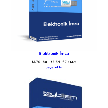
Elektronik İmza
Fiyat
₺
1.791,66
–
₺
3.541,67
+ KDV
aralığı:
Seçenekler
₺1.791,66
–
₺3.541,67