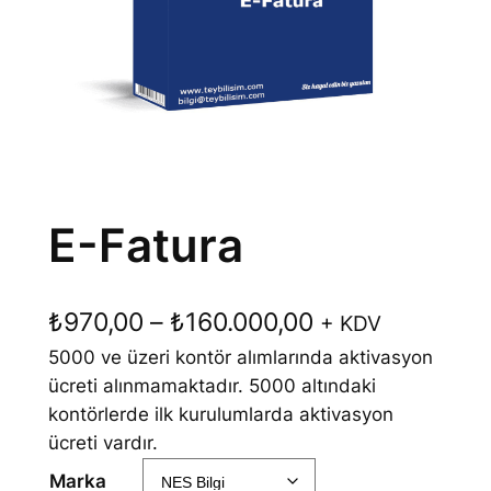
E-Fatura
F
₺
970,00
–
₺
160.000,00
+ KDV
5000 ve üzeri kontör alımlarında aktivasyon
i
ücreti alınmamaktadır. 5000 altındaki
y
kontörlerde ilk kurulumlarda aktivasyon
a
ücreti vardır.
t
Marka