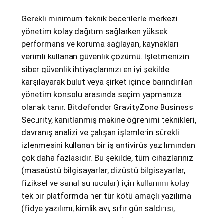
n
e
Gerekli minimum teknik becerilerle merkezi
s
yönetim kolay dağıtım sağlarken yüksek
s
performans ve koruma sağlayan, kaynakları
S
verimli kullanan güvenlik çözümü. İşletmenizin
e
siber güvenlik ihtiyaçlarınızı en iyi şekilde
c
karşılayarak bulut veya şirket içinde barındırılan
u
yönetim konsolu arasında seçim yapmanıza
r
olanak tanır. Bitdefender GravityZone Business
i
Security, kanıtlanmış makine öğrenimi teknikleri,
t
davranış analizi ve çalışan işlemlerin sürekli
y
izlenmesini kullanan bir iş antivirüs yazılımından
2
çok daha fazlasıdır. Bu şekilde, tüm cihazlarınız
6
(masaüstü bilgisayarlar, dizüstü bilgisayarlar,
K
fiziksel ve sanal sunucular) için kullanımı kolay
u
tek bir platformda her tür kötü amaçlı yazılıma
l
(fidye yazılımı, kimlik avı, sıfır gün saldırısı,