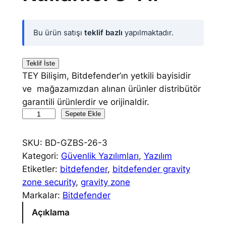
Bu ürün satışı
teklif bazlı
yapılmaktadır.
Teklif İste
TEY Bilişim, Bitdefender’ın yetkili bayisidir
ve mağazamızdan alınan ürünler distribütör
garantili ürünlerdir ve orijinaldir.
B
Sepete Ekle
I
T
SKU:
BD-GZBS-26-3
D
Kategori:
Güvenlik Yazılımları
, 
Yazılım
E
Etiketler:
bitdefender
, 
bitdefender gravity
F
zone security
, 
gravity zone
E
Markalar:
Bitdefender
N
Açıklama
D