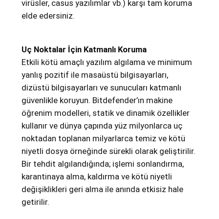
l
virüsler, casus yazılımlar vb.) karşı tam koruma
a
elde edersiniz.
n
ı
Uç Noktalar İçin Katmanlı Koruma
c
Etkili kötü amaçlı yazılım algılama ve minimum
ı
yanlış pozitif ile masaüstü bilgisayarları,
3
dizüstü bilgisayarları ve sunucuları katmanlı
Y
güvenlikle koruyun. Bitdefender’ın makine
ı
öğrenim modelleri, statik ve dinamik özellikler
l
kullanır ve dünya çapında yüz milyonlarca uç
a
noktadan toplanan milyarlarca temiz ve kötü
d
niyetli dosya örneğinde sürekli olarak geliştirilir.
e
Bir tehdit algılandığında; işlemi sonlandırma,
t
karantinaya alma, kaldırma ve kötü niyetli
değişiklikleri geri alma ile anında etkisiz hale
getirilir.