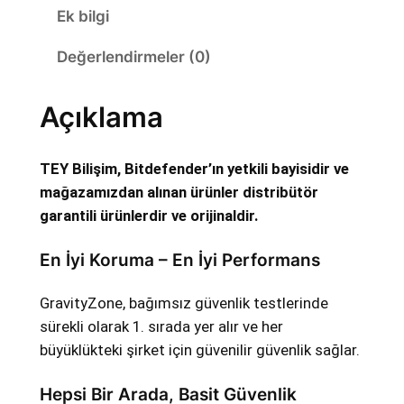
E
Ek bilgi
R
Değerlendirmeler (0)
G
r
a
Açıklama
v
i
TEY Bilişim, Bitdefender’ın yetkili bayisidir ve
t
mağazamızdan alınan ürünler distribütör
y
garantili ürünlerdir ve orijinaldir.
z
o
En İyi Koruma – En İyi Performans
n
e
GravityZone, bağımsız güvenlik testlerinde
B
sürekli olarak 1. sırada yer alır ve her
u
büyüklükteki şirket için güvenilir güvenlik sağlar.
s
i
Hepsi Bir Arada, Basit Güvenlik