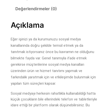
d
Değerlendirmeler (0)
y
a
Y
Açıklama
ö
n
Eğer işinizi ya da kurumunuzu sosyal medya
e
kanallarında doğru şekilde temsil etmek ya da
t
tanıtmak istiyorsanız önce bu kavramın ne olduğunu
i
bilmekte fayda var. Genel tanımıyla ifade etmek
m
gerekirse müşterilerine sosyal medya kanalları
i
üzerinden ürün ve hizmet tanıtımı yapmak ve
a
farkındalık yaratmak için ve etkileşimde bulunmak için
d
yapılan tüm süreçleri kapsar.
e
t
Sosyal medyayı herkesin rahatlıkla kullanabildiği hatta
küçük çocukların bile ellerindeki telefon ve tabletleriyle
idare ettiği bir platform olarak düşünebilirsiniz. Bu