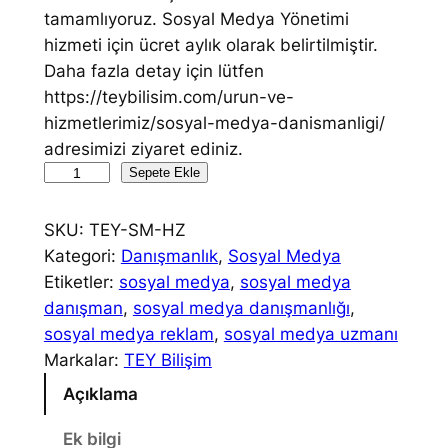
tamamlıyoruz. Sosyal Medya Yönetimi
hizmeti için ücret aylık olarak belirtilmiştir.
Daha fazla detay için lütfen
https://teybilisim.com/urun-ve-
hizmetlerimiz/sosyal-medya-danismanligi/
adresimizi ziyaret ediniz.
T
Sepete Ekle
E
Y
SKU:
TEY-SM-HZ
S
Kategori:
Danışmanlık
, 
Sosyal Medya
o
Etiketler:
sosyal medya
, 
sosyal medya
s
danışman
, 
sosyal medya danışmanlığı
, 
y
sosyal medya reklam
, 
sosyal medya uzmanı
a
Markalar:
TEY Bilişim
l
Açıklama
M
e
Ek bilgi