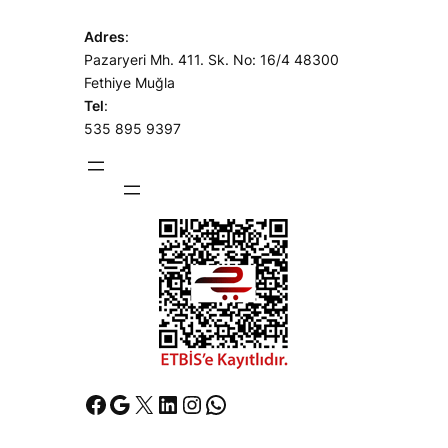
Adres
:
Pazaryeri Mh. 411. Sk. No: 16/4 48300
Fethiye Muğla
Tel
:
535 895 9397
Facebook
Google
X
LinkedIn
Instagram
WhatsApp