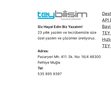
Dest
API
Bayi
Siz Hayal Edin Biz Yazalım!
23 yıllık yazılım ve tecrübemizle size
TEY
özel yazılım ve çözümler üretiyoruz.
Hızl
TEY 
Adres
:
Pazaryeri Mh. 411. Sk. No: 16/4 48300
Fethiye Muğla
Tel
:
535 895 9397