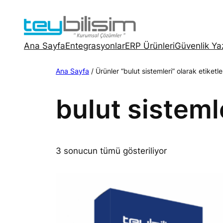
İçeriğe
geç
Ana Sayfa
Entegrasyonlar
ERP Ürünleri
Güvenlik Yaz
Ana Sayfa
/ Ürünler “bulut sistemleri” olarak etiketl
bulut sisteml
3 sonucun tümü gösteriliyor