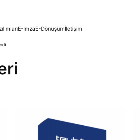
ılımları
E-İmza
E-Dönüşüm
İletişim
endi
eri