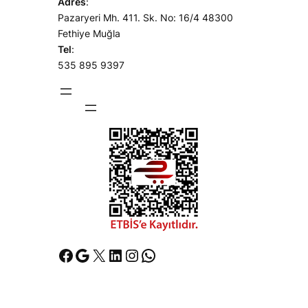
Adres
:
Pazaryeri Mh. 411. Sk. No: 16/4 48300
Fethiye Muğla
Tel
:
535 895 9397
Facebook
Google
X
LinkedIn
Instagram
WhatsApp